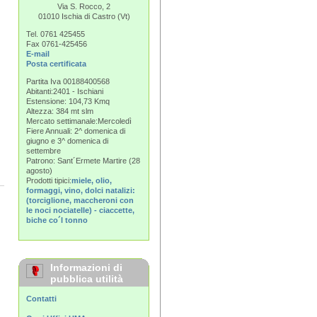
Via S. Rocco, 2
01010 Ischia di Castro (Vt)
Tel. 0761 425455
Fax 0761-425456
E-mail
Posta certificata
Partita Iva 00188400568
Abitanti:2401 - Ischiani
Estensione: 104,73 Kmq
Altezza: 384 mt slm
Mercato settimanale:Mercoledì
Fiere Annuali: 2^ domenica di
giugno e 3^ domenica di
settembre
Patrono: Sant´Ermete Martire (28
agosto)
Prodotti tipici:
miele, olio,
formaggi, vino, dolci natalizi:
(torciglione, maccheroni con
le noci nociatelle) - ciaccette,
biche co´l tonno
Informazioni di
pubblica utilità
Contatti