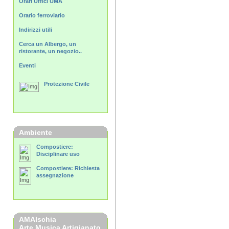
Orari Uffici UMA
Orario ferroviario
Indirizzi utili
Cerca un Albergo, un
ristorante, un negozio..
Eventi
Protezione Civile
Ambiente
Compostiere:
Disciplinare uso
Compostiere: Richiesta
assegnazione
AMAIschia
Arte Musica Artigianato