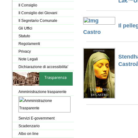
Lâ€™Un
Il Consiglio
Il Consiglio dei Giovani
Il Segretario Comunale
Il pell
Gli Uffici
Castro
Statuto
Regolamenti
Privacy
Stendh
Note Legali
Castroâ
Dichiarazione di accessibilita'
Amministrazione trasparente
Servizi E-government
Scadenzario
Albo on line